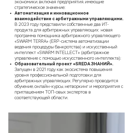
экономики, включая предприятия, имеющие
стратегич
еское значение
;
Автоматизация и инновационное
взаимодействие с арбитражными управляющими.
В 2023 году представили собственные
два ИТ-
продукта для арбитражных управляющих:
новая
программа помощника арбитражного управляющего
«SWARM TERRA»
(
ERP-система автоматизации
ведения процедуры банкротства)
и искусственный
интеллект «SWARM INTELLECT»
(арбитражное
управление с помощью искусственного интеллекта)
;
Образовательный
проект
«
SREDA ЗНАНИ
Й
»
.
Запущен в 2021 году
как
экосистема
повышения
уровня профессиональной подготовки
для
арбитражных управляющих.
Р
егулярно проводится
обучение,
онлайн-курсы
,
нетворкинг и мероприятия
с
приглашением ТОП-овых экспертов
в
соответствующей области.